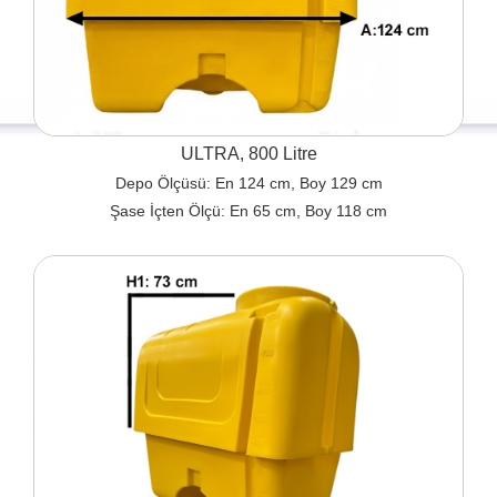
ULTRA, 800 Litre
Depo Ölçüsü: En 124 cm, Boy 129 cm
Şase İçten Ölçü: En 65 cm, Boy 118 cm