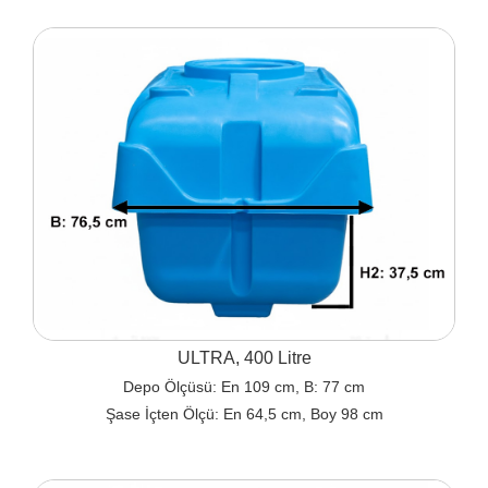
ULTRA, 400 Litre
Depo Ölçüsü: En 109 cm, B: 77 cm
Şase İçten Ölçü: En 64,5 cm, Boy 98 cm