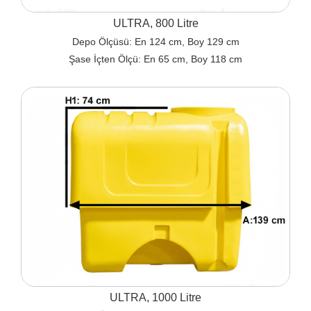
ULTRA, 800 Litre
Depo Ölçüsü: En 124 cm, Boy 129 cm
Şase İçten Ölçü: En 65 cm, Boy 118 cm
ULTRA, 1000 Litre