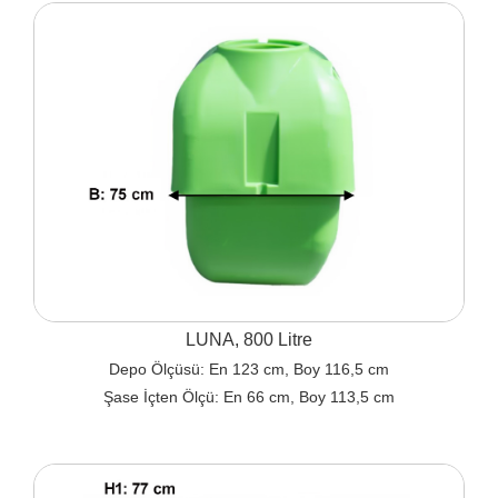
LUNA, 800 Litre
Depo Ölçüsü: En 123 cm, Boy 116,5 cm
Şase İçten Ölçü: En 66 cm, Boy 113,5 cm