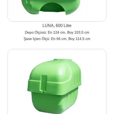
LUNA, 600 Litre
Depo Ölçüsü: En 124 cm, Boy 103,5 cm
Şase İçten Ölçü: En 66 cm, Boy 114,5 cm