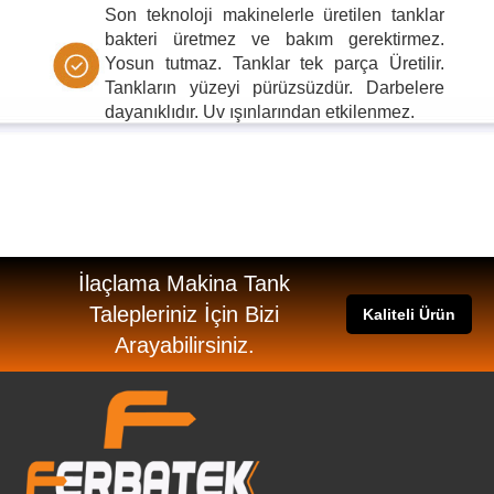
Son teknoloji makinelerle üretilen tanklar
bakteri üretmez ve bakım gerektirmez.
Yosun tutmaz. Tanklar tek parça Üretilir.
Tankların yüzeyi pürüzsüzdür. Darbelere
dayanıklıdır. Uv ışınlarından etkilenmez.
İlaçlama Makina Tank
Talepleriniz İçin Bizi
Kaliteli Ürün
Arayabilirsiniz.